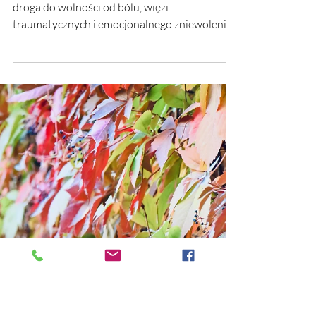
5 paź 2025
🎓 Terapia uzależnień i
współuzależnionych – droga
do wolności od bólu, więzi
traumatycznych i
emocjonalnego zniewolenia
Terapia uzależnień i współuzależnionych –
droga do wolności od bólu, więzi
traumatycznych i emocjonalnego zniewolenia.
Ewelina Naturia Pańczyk