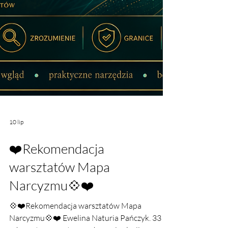
10 lip
❤️Rekomendacja