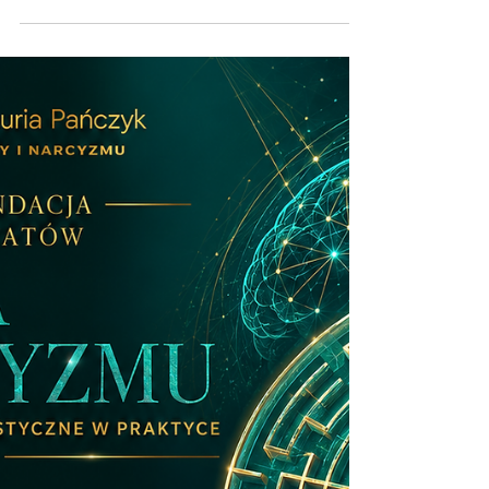
💠❤️Rekomendacja warsztatów Mapa
Narcyzmu💠❤️ Ewelina Naturia Pańczyk. 33
schematy narcystycznych manipulacji w
praktyce.