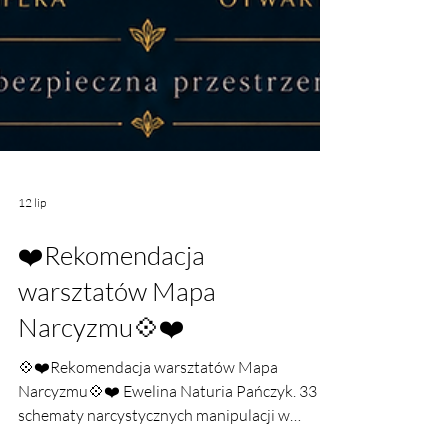
12 lip
❤️Rekomendacja
warsztatów Mapa
Narcyzmu💠❤️