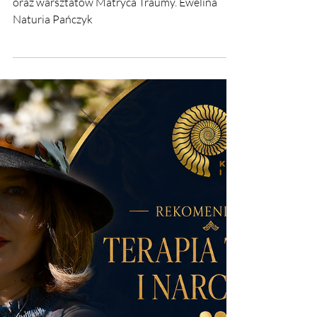
10 lip
✦ Rekomendacja Terapii
Traumy i Narcyzmu oraz
warsztatów Matryca Traumy
✦ Rekomendacja Terapii Traumy i Narcyzmu
oraz warsztatów Matryca Traumy. Ewelina
Naturia Pańczyk