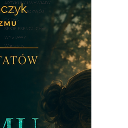
ARTYKUŁY I WYWIADY
TERAPIA I ROZWÓJ
E SENS
SESJE ESENCJI CHWIL
WYSTAWY
Warsztaty