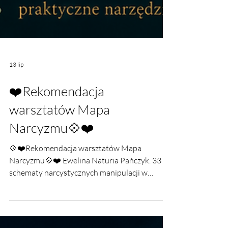
13 lip
❤️Rekomendacja
warsztatów Mapa
Narcyzmu💠❤️
💠❤️Rekomendacja warsztatów Mapa
Narcyzmu💠❤️ Ewelina Naturia Pańczyk. 33
schematy narcystycznych manipulacji w
praktyce.