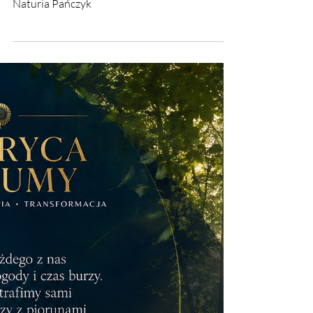
✦ Rekomendacja
Warsztatów Matryca
Traumy
✦ Rekomendacja Terapii Traumy i Narcyzmu
oraz warsztatów Matryca Traumy. Ewelina
Naturia Pańczyk