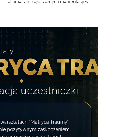
warsztatów Mapa
Narcyzmu💠❤️
💠❤️Rekomendacja warsztatów Mapa
Narcyzmu💠❤️ Ewelina Naturia Pańczyk. 33
schematy narcystycznych manipulacji w
praktyce.