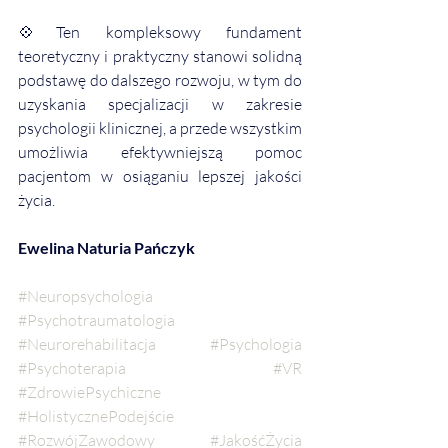
💠
Ten kompleksowy fundament 
teoretyczny i praktyczny stanowi solidną 
podstawę do dalszego rozwoju, w tym do 
uzyskania specjalizacji w zakresie 
psychologii klinicznej, a przede wszystkim 
umożliwia efektywniejszą pomoc 
pacjentom w osiąganiu lepszej jakości 
życia.
Ewelina Naturia Pańczyk
#Neuropsychologia
#Psychotraumatologia
#Neurorehabilitacja
#Psychologia
#Psychoterapia
#VR
#ZdrowiePsychiczne
#HolistycznePodejście
#RozwójZawodowy
#JakośćŻycia