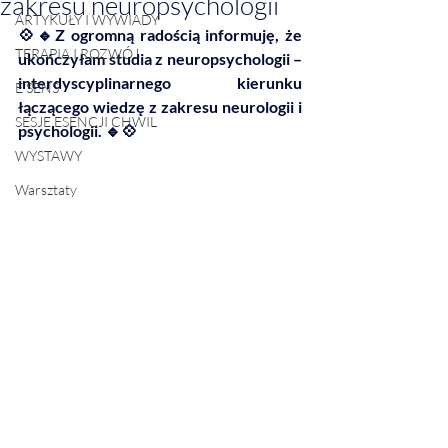
zakresu neuropsychologii
ARTYKUŁY I WYWIADY
💠🔹
Z ogromną radością informuję, że 
TERAPIA I ROZWÓJ
ukończyłam studia z neuropsychologii – 
interdyscyplinarnego kierunku 
E SENS
łączącego wiedzę z zakresu neurologii i 
SESJE ESENCJI CHWIL
psychologii. 
🔹💠
WYSTAWY
Warsztaty