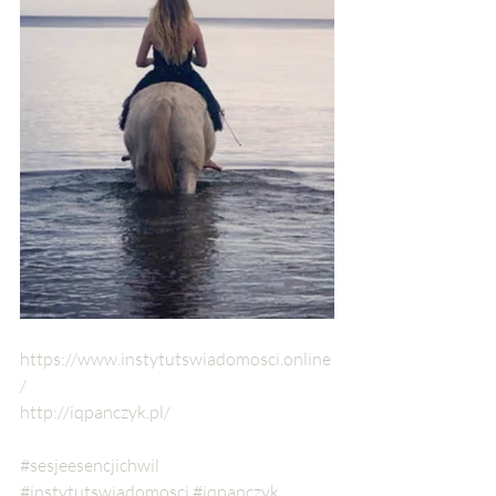
https://www.instytutswiadomosci.online
/
http://iqpanczyk.pl/
#sesjeesencjichwil
#instytutswiadomosci
#iqpanczyk