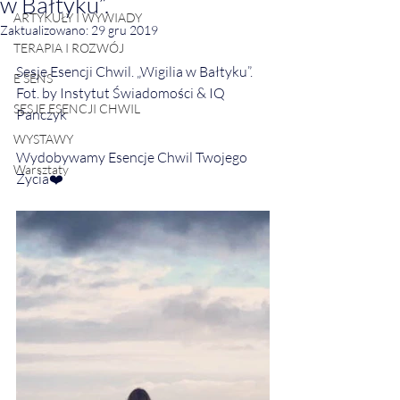
w Bałtyku”.
ARTYKUŁY I WYWIADY
Zaktualizowano:
29 gru 2019
TERAPIA I ROZWÓJ
Sesje Esencji Chwil. „Wigilia w Bałtyku”.
E SENS
Fot. by Instytut Świadomości & IQ 
SESJE ESENCJI CHWIL
Panczyk
WYSTAWY
Wydobywamy Esencje Chwil Twojego 
Warsztaty
Zycia❤️