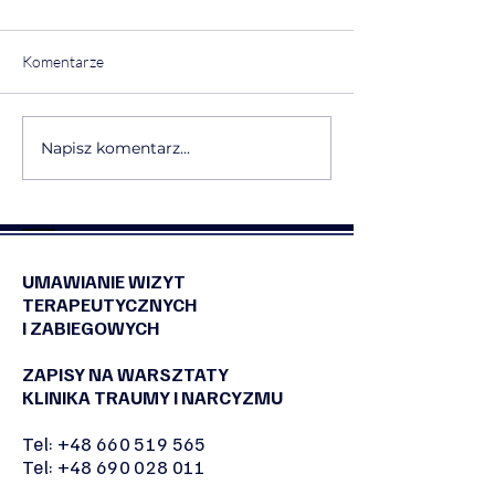
Komentarze
Napisz komentarz...
Otwieramy fotograficzny
Rusza E Sens by 
cykl „Esencja Chwil”
Nasza designers
sztuki użytkowej
UMAWIANIE WIZYT
TERAPEUTYCZNYCH
I ZABIEGOWYCH
ZAPISY NA WARSZTATY
KLINIKA TRAUMY I NARCYZMU
Tel:
+48 660 519 565
Tel:
+48 690 028 011