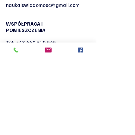
naukaiswiadomosc@gmail.com
WSPÓŁPRACA I
POMIESZCZENIA
Tel:
+48 660 519 565
+48 690 028 011
naukaiswiadomosc@gmail.com