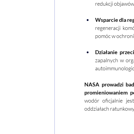
redukcji objawów 
Wsparcie dla re
regeneracji kom
pomóc w ochronie
Działanie przec
zapalnych w org
autoimmunologicz
NASA prowadzi bad
promieniowaniem p
wodór oficjalnie je
oddziałach ratunkowy