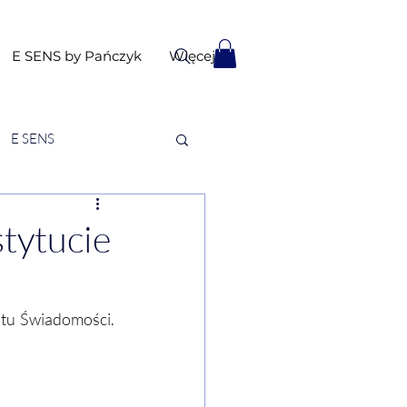
E SENS by Pańczyk
Więcej
E SENS
tytucie
u Świadomości. 