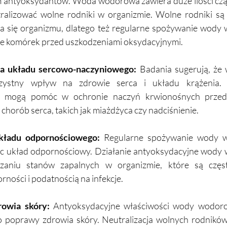
m antyoksydantów. Woda wodorowa zawiera duże ilości czą
ralizować wolne rodniki w organizmie. Wolne rodniki są 
ia się organizmu, dlatego też regularne spożywanie wody
e komórek przed uszkodzeniami oksydacyjnymi.
a układu sercowo-naczyniowego:
 Badania sugerują, że
ystny wpływ na zdrowie serca i układu krążenia. Je
e mogą pomóc w ochronie naczyń krwionośnych przed 
chorób serca, takich jak miażdżyca czy nadciśnienie.
kładu odpornościowego: 
Regularne spożywanie wody w
 układ odpornościowy. Działanie antyoksydacyjne wody 
aniu stanów zapalnych w organizmie, które są częst
ności i podatnością na infekcje.
rowia skóry:
 Antyoksydacyjne właściwości wody wodoro
do poprawy zdrowia skóry. Neutralizacja wolnych rodnik