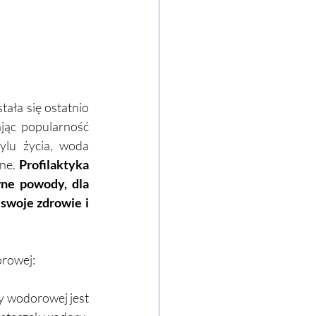
ła się ostatnio 
jąc popularność 
lu życia, woda 
ne. 
Profilaktyka 
wne powody, dla 
swoje zdrowie i 
orowej:
 wodorowej jest 