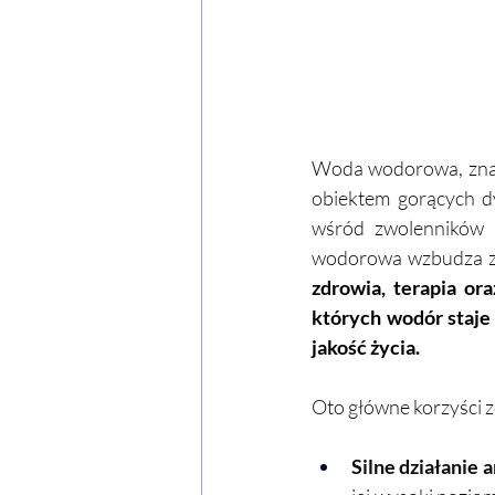
Woda wodorowa, znan
obiektem gorących dy
wśród zwolenników n
wodorowa wzbudza za
zdrowia, terapia ora
których wodór staje 
jakość życia. 
Oto główne korzyści 
Silne działanie