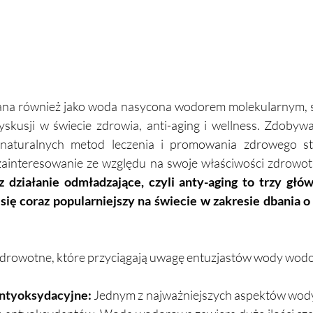
a również jako woda nasycona wodorem molekularnym, sta
skusji w świecie zdrowia, anti-aging i wellness. Zdobywa
aturalnych metod leczenia i promowania zdrowego sty
interesowanie ze względu na swoje właściwości zdrowot
z działanie odmładzające, czyli anty-aging to trzy głó
się coraz popularniejszy na świecie w zakresie dbania o 
zdrowotne, które przyciągają uwagę entuzjastów wody wod
 antyoksydacyjne:
 Jednym z najważniejszych aspektów wody