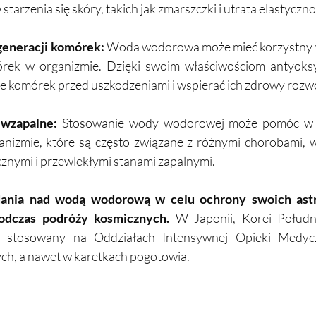
starzenia się skóry, takich jak zmarszczki i utrata elastyczno
generacji komórek:
 Woda wodorowa może mieć korzystny 
órek w organizmie. Dzięki swoim właściwościom antyoks
 komórek przed uszkodzeniami i wspierać ich zdrowy rozwó
iwzapalne:
 Stosowanie wody wodorowej może pomóc w r
anizmie, które są często związane z różnymi chorobami, 
nymi i przewlekłymi stanami zapalnymi.
ania nad wodą wodorową w celu ochrony swoich astr
odczas podróży kosmicznych.
 W Japonii, Korei Połudn
st stosowany na Oddziałach Intensywnej Opieki Medyc
ch, a nawet w karetkach pogotowia. 