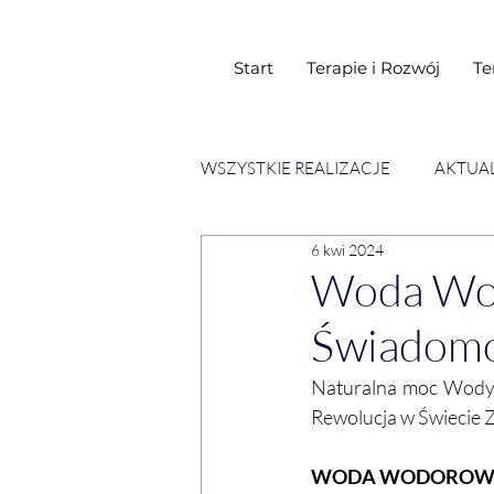
Start
Terapie i Rozwój
Te
WSZYSTKIE REALIZACJE
AKTUA
6 kwi 2024
SESJE ESENCJI CHWIL
WY
Woda Wod
Świadomo
Naturalna moc
 Wody
Rewolucja w Świecie Z
WODA WODOROW