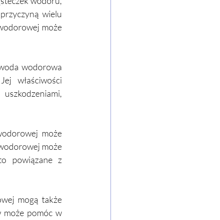
steczek wodoru, 
przyczyną wielu 
 wodorowej może 
 woda wodorowa 
j właściwości 
uszkodzeniami, 
odorowej może 
wodorowej może 
o powiązane z 
wej mogą także 
ów może pomóc w 