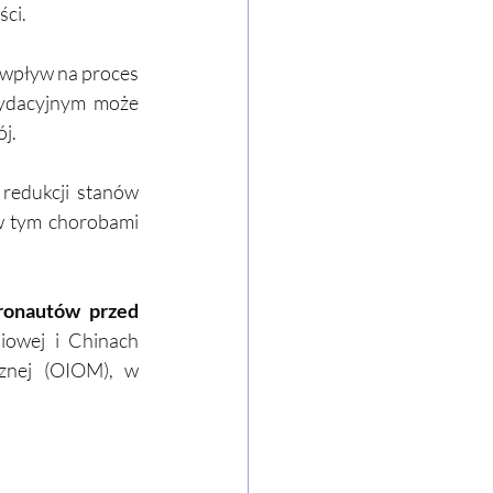
ści.
wpływ na proces 
ydacyjnym może 
j.
edukcji stanów 
w tym chorobami 
onautów przed 
iowej i Chinach 
znej (OIOM), w 