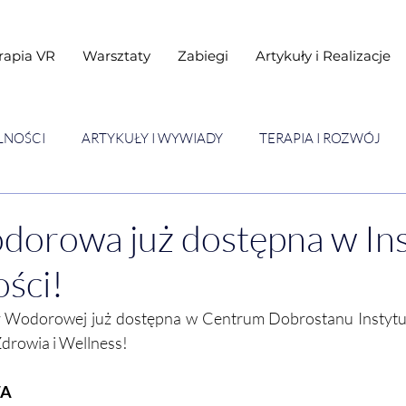
rapia VR
Warsztaty
Zabiegi
Artykuły i Realizacje
LNOŚCI
ARTYKUŁY I WYWIADY
TERAPIA I ROZWÓJ
STAWY
Warsztaty
orowa już dostępna w Ins
ści!
 Wodorowej już dostępna w Centrum Dobrostanu Instytut
drowia i Wellness!
A