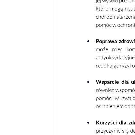
jej wysoki pozio
które mogą neut
chorób i starzen
pomóc w ochroni
Poprawa zdrowi
może mieć korz
antyoksydacyjn
redukując ryzyko 
Wsparcie dla u
również wspomóc
pomóc w zwalcz
osłabieniem odpor
Korzyści dla zd
przyczynić się 