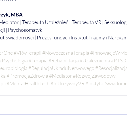
ńczyk, MBA
ediator | Terapeuta Uzależnień | Terapeuta VR | Seksuolog K
acji | Psychosomatyk
tut Świadomości | Prezes fundacji Instytut Traumy i Narcyz
erOne
#VRwTerapii
#NowoczesnaTerapia
#InnowacjeWMe
#Psychologia
#Terapia
#Rehabilitacja
#Uzależnienia
#PTSD
eurobiologia
#RegulacjaUkładuNerwowego
#Resocjalizacj
yka
#PromocjaZdrowia
#Mediator
#RozwójZawodowy
pii
#MentalHealthTech
#InkluzywnyVR
#InstytutŚwiadomo