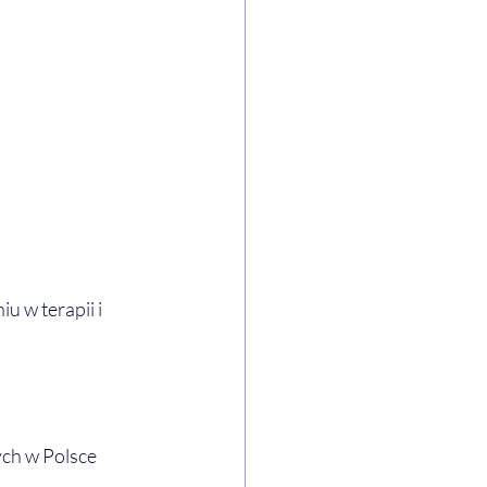
 w terapii i 
ych w Polsce