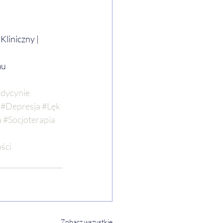
liniczny | 
mu
dycynie
#Depresja
#Lęk
a
#Socjoterapia
ści
Zobacz wszystkie