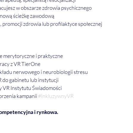
acujesz w obszarze zdrowia psychicznego
ą nową ścieżkę zawodową
, promocji zdrowia lub profilaktyce społecznej
e merytoryczne i praktyczne
racy z VR TierOne
układu nerwowego i neurobiologii stresu
do gabinetu lub instytucji
ty VR Instytutu Świadomości
rzenia kampanii 
#InkluzywnyVR
kompetencyjna i rynkowa.