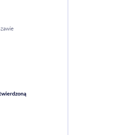
szawie
otwierdzoną 