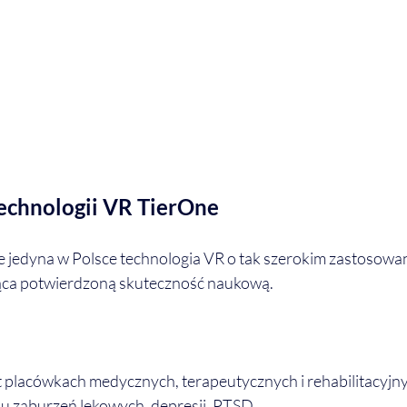
echnologii VR TierOne
 jedyna w Polsce technologia VR o tak szerokim zastosowaniu
ająca potwierdzoną skuteczność naukową.
 placówkach medycznych, terapeutycznych i rehabilitacyjn
iu zaburzeń lękowych, depresji, PTSD