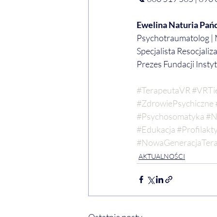
Ewelina Naturia Pa
Psychotraumatolog | M
Specjalista Resocjaliz
Prezes Fundacji Insty
#TerapeutaVR
#VRTi
#ZdrowiePsychiczne
#Psychosomatyka
#N
#Edukacja
#Profilakt
#NowaGeneracjaTera
AKTUALNOŚCI
Ostatnie posty