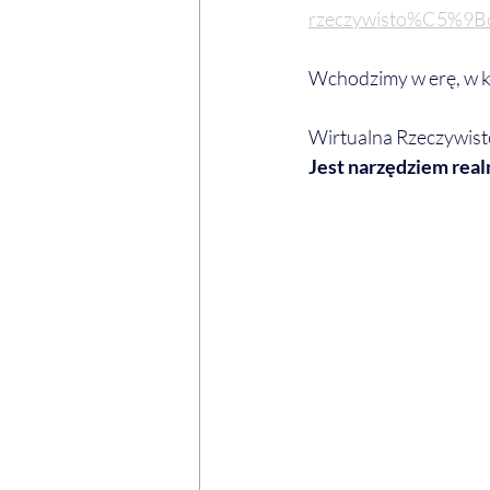
rzeczywisto%C5%9Bc
Wchodzimy w erę, w kt
Wirtualna Rzeczywisto
Jest narzędziem realn