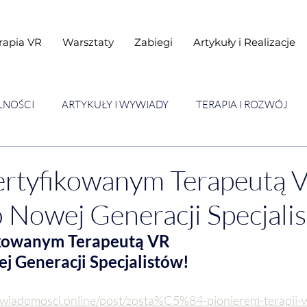
rapia VR
Warsztaty
Zabiegi
Artykuły i Realizacje
LNOŚCI
ARTYKUŁY I WYWIADY
TERAPIA I ROZWÓJ
STAWY
Warsztaty
ertyfikowanym Terapeutą V
 Nowej Generacji Specjali
ikowanym Terapeutą VR
j Generacji Specjalistów!
swiadomosci.online/post/zosta%C5%84-pionierem-terapii-w