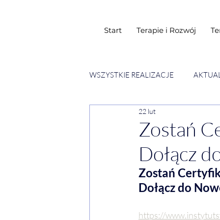
Start
Terapie i Rozwój
Te
WSZYSTKIE REALIZACJE
AKTUA
22 lut
SESJE ESENCJI CHWIL
WY
Zostań C
Dołącz do
Zostań Certyf
Dołącz do Nowe
https://www.instytut