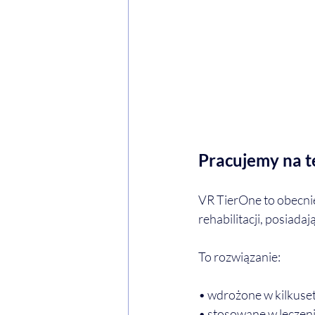
Pracujemy na t
VR TierOne to obecnie
rehabilitacji, posiad
To rozwiązanie:
• wdrożone w kilkuset
• stosowane w leczen