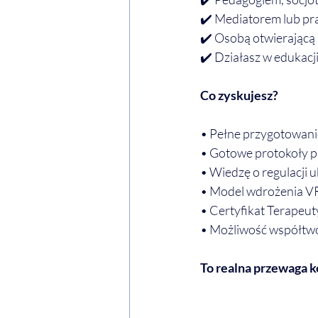
✔️ Mediatorem lub pr
✔️ Osobą otwierając
✔️ Działasz w edukacji
Co zyskujesz?
• Pełne przygotowani
• Gotowe protokoły p
• Wiedzę o regulacji 
• Model wdrożenia VR 
• Certyfikat Terapeu
• Możliwość współtwo
To realna przewaga 