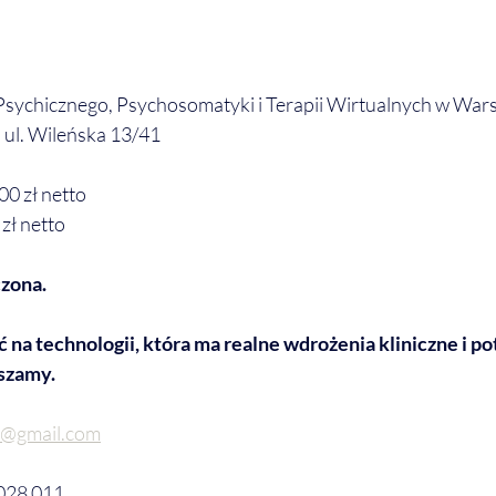
sychicznego, Psychosomatyki i Terapii Wirtualnych w War
 ul. Wileńska 13/41
00 zł netto
zł netto
czona.
ć na technologii, która ma realne wdrożenia kliniczne i p
szamy.
c@gmail.com
 028 011