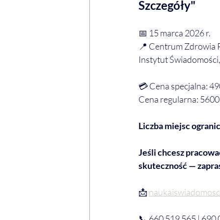
Szczegóły"
📅 15 marca 2026 r.
📍 Centrum Zdrowia P
Instytut Świadomości,
💳 Cena specjalna: 49
Cena regularna: 5600 
Liczba miejsc ograni
Jeśli chcesz pracowa
skuteczność — zapra
📩 
naukaiswiadomos
📞 660 519 565 | 690