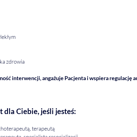
wlekłym
yka zdrowia
ość interwencji, angażuje Pacjenta i wspiera regulację 
 dla Ciebie, jeśli jesteś:
choterapeutą, terapeutą
rapeutą, specjalistą resocjalizacji