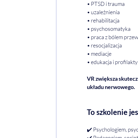
• PTSD i trauma
• uzależnienia
• rehabilitacja
• psychosomatyka
• praca z bólem prze
• resocjalizacja
• mediacje
• edukacja i profilakt
VR zwiększa skuteczn
układu nerwowego.
To szkolenie jest
✔️ Psychologiem, psy
✔️ Pedagogiem, socjote