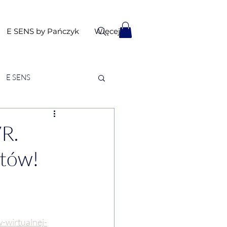
E SENS by Pańczyk
Więcej
E SENS
R.
stów!
-wirtualnej-