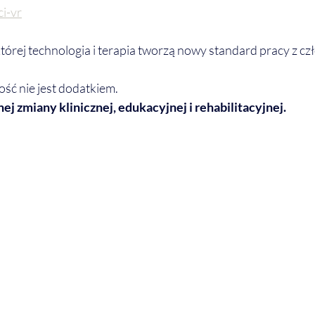
i-vr
órej technologia i terapia tworzą nowy standard pracy z cz
ść nie jest dodatkiem.
ej zmiany klinicznej, edukacyjnej i rehabilitacyjnej.