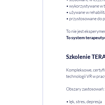
• wykorzystywane w t
• używane w rehabilit
• przystosowane do pr
To nie jest eksperyme
To system terapeutyc
Szkolenie TE
Kompleksowe, certyfi
technologii VR w prac
Obszary zastosowań:
• lęk, stres, depresja