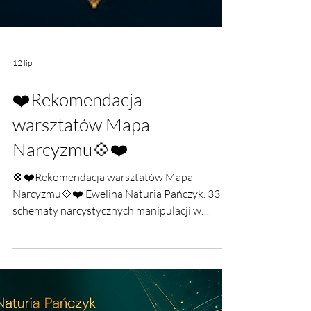
12 lip
❤️Rekomendacja
warsztatów Mapa
Narcyzmu💠❤️
💠❤️Rekomendacja warsztatów Mapa
Narcyzmu💠❤️ Ewelina Naturia Pańczyk. 33
schematy narcystycznych manipulacji w
praktyce.