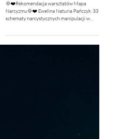
Narcyzmu💠❤️
💠❤️Rekomendacja warsztatów Mapa
Narcyzmu💠❤️ Ewelina Naturia Pańczyk. 33
schematy narcystycznych manipulacji w
praktyce.