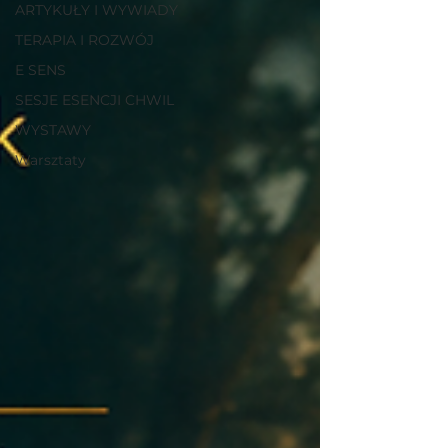
ARTYKUŁY I WYWIADY
TERAPIA I ROZWÓJ
E SENS
SESJE ESENCJI CHWIL
WYSTAWY
Warsztaty