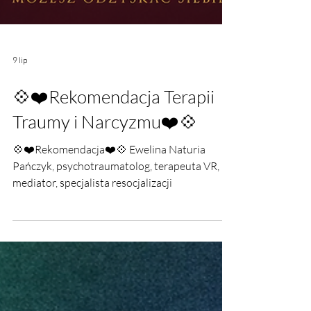
9 lip
💠❤️Rekomendacja Terapii
Traumy i Narcyzmu❤️💠
💠❤️Rekomendacja❤️💠 Ewelina Naturia
Pańczyk, psychotraumatolog, terapeuta VR,
mediator, specjalista resocjalizacji