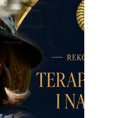
ARTYKUŁY I WYWIADY
TERAPIA I ROZWÓJ
E SENS
SESJE ESENCJI CHWIL
WYSTAWY
Warsztaty