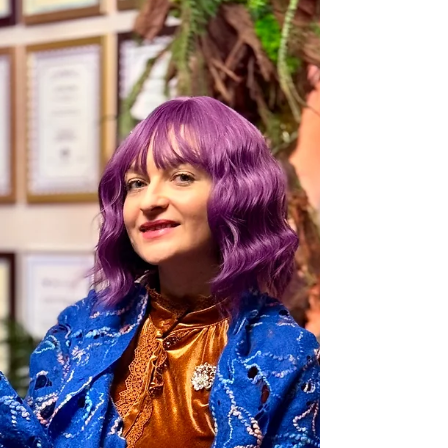
traumie 🔥
🔥 Mapa Narcyzmu – odzyskiwanie Siebie po
traumie 🔥 Ewelina Naturia Pańczyk