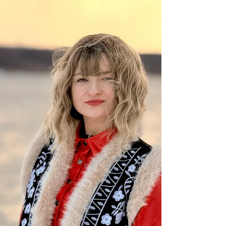
✨ Podsumowanie 7. edycji warsztatów „Mapa
Narcyzmu – 33 Schematy Narcystyczne w
Praktyce” ✨Autorskie warsztaty Eweliny
Naturii Pańczyk