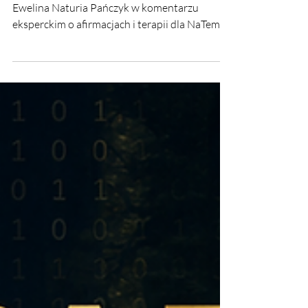
szantażu emocjonalnym i
manipulacji dla NaTemat
Ewelina Naturia Pańczyk w komentarzu
eksperckim o afirmacjach i terapii dla NaTemat.