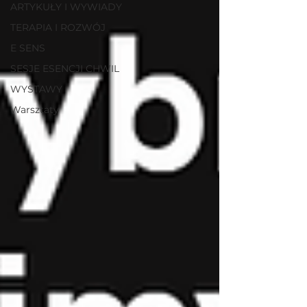
ARTYKUŁY I WYWIADY
TERAPIA I ROZWÓJ
E SENS
SESJE ESENCJI CHWIL
WYSTAWY
Warsztaty