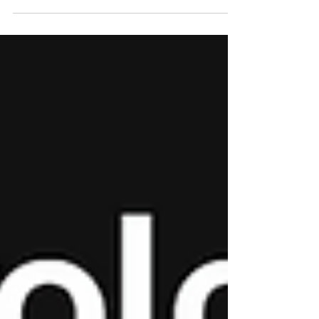
eksperckim o afirmacjach i terapii dla NaTemat.