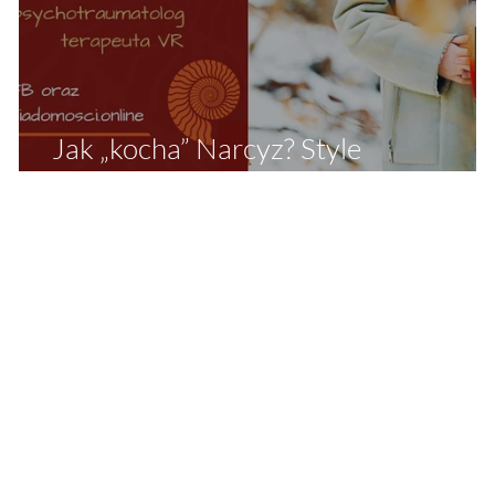
Jak „kocha” Narcyz? Style
przywiązania i język miłości Narcyza