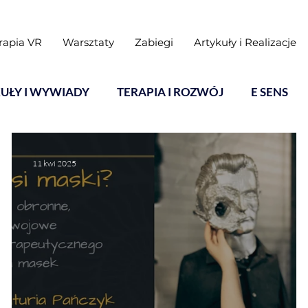
rapia VR
Warsztaty
Zabiegi
Artykuły i Realizacje
UŁY I WYWIADY
TERAPIA I ROZWÓJ
E SENS
11 kwi 2025