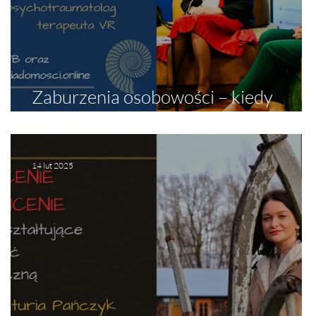
Zaburzenia osobowości – kiedy
k
schematy rządzą życiem
14 lut 2025