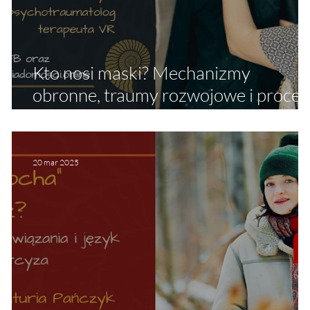
Kto nosi maski? Mechanizmy
a
obronne, traumy rozwojowe i proces
terapeutycznego zdejmowania mase
20 mar 2025