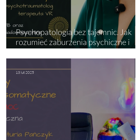
Psychopatologia bez tajemnic. Jak
rozumieć zaburzenia psychiczne i
drogę do zdrowia?
13 lut 2025