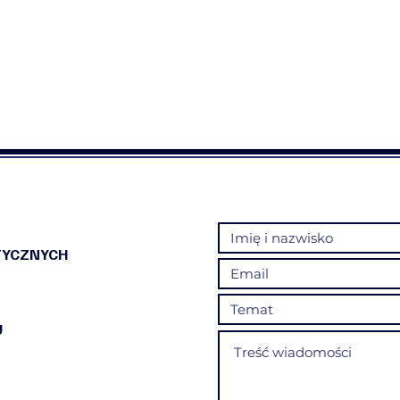
TYCZNYCH
U