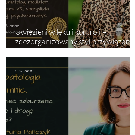
Uwięzieni w lęku i kontroli –
zdezorganizowany styl przywiązani
u osób z narcyzmem nadwrażliwym
2 kwi 2025