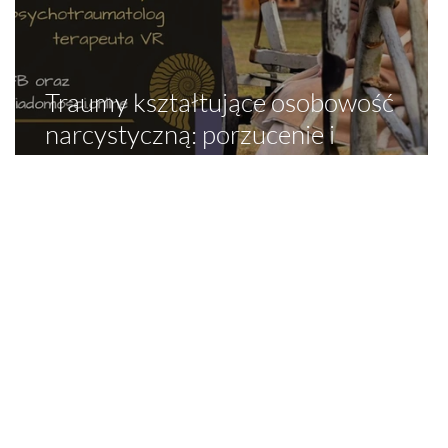
Traumy kształtujące osobowość
narcystyczną: porzucenie i
odrzucenie