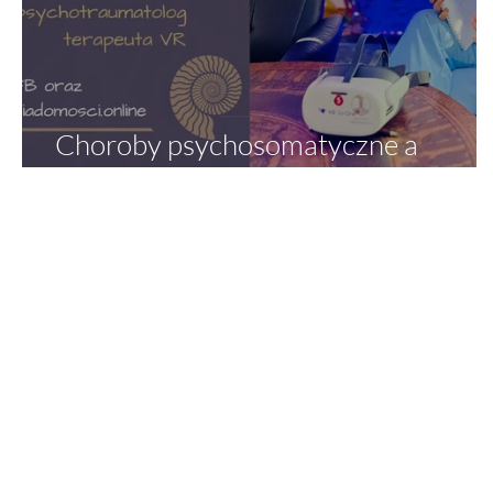
Choroby psychosomatyczne a
przemoc narcystyczna