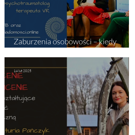
Zaburzenia osobowości – kiedy
k
schematy rządzą życiem
14 lut 2025