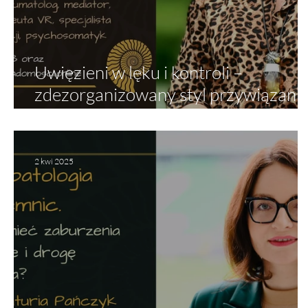
Uwięzieni w lęku i kontroli –
zdezorganizowany styl przywiązani
u osób z narcyzmem nadwrażliwym
2 kwi 2025