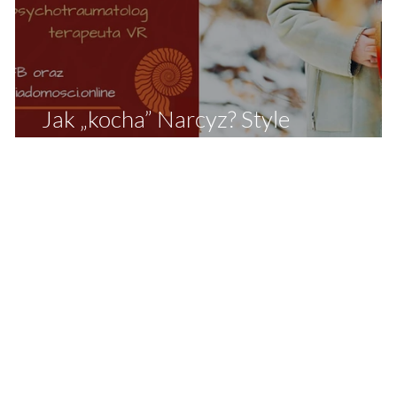
Jak „kocha” Narcyz? Style
przywiązania i język miłości Narcyza