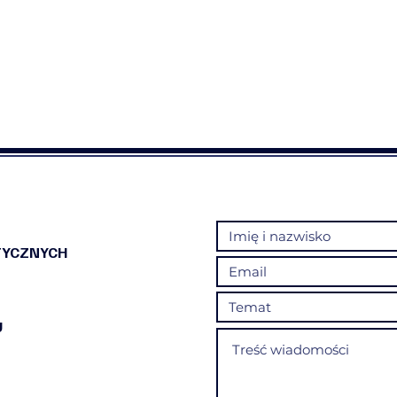
TYCZNYCH
U