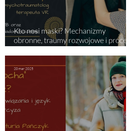
Kto nosi maski? Mechanizmy
a
obronne, traumy rozwojowe i proces
terapeutycznego zdejmowania mase
20 mar 2025