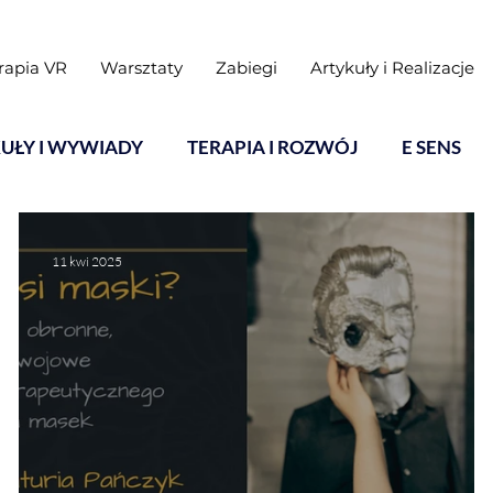
rapia VR
Warsztaty
Zabiegi
Artykuły i Realizacje
UŁY I WYWIADY
TERAPIA I ROZWÓJ
E SENS
11 kwi 2025