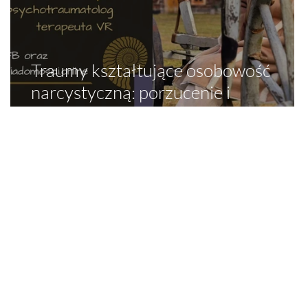
Traumy kształtujące osobowość
narcystyczną: porzucenie i
odrzucenie