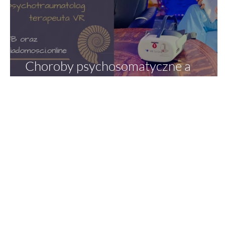
Choroby psychosomatyczne a
przemoc narcystyczna