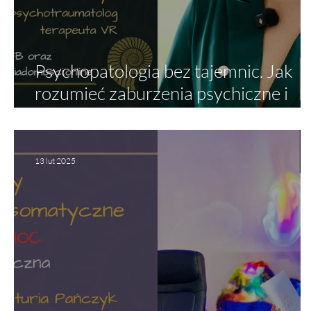
Psychopatologia bez tajemnic. Jak
rozumieć zaburzenia psychiczne i
drogę do zdrowia?
13 lut 2025