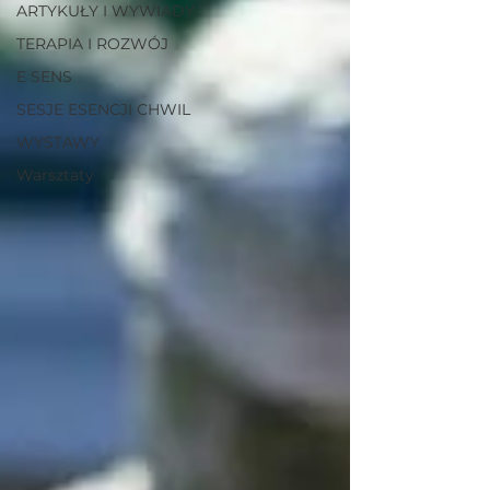
ARTYKUŁY I WYWIADY
TERAPIA I ROZWÓJ
E SENS
SESJE ESENCJI CHWIL
WYSTAWY
Warsztaty