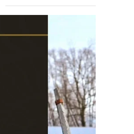
Jak „kocha” Narcyz? Style
przywiązania i język miłości
Narcyza
Jak „kocha” Narcyz? Style przywiązania i język
miłości Narcyza. Ewelina Naturia Pańczyk.
Terapeuta, trauma, narcyzm