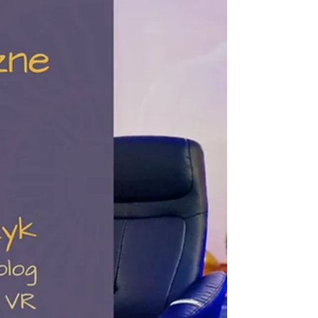
porzucenie i odrzucenie. Ewelina Naturia
Pańczyk. Instytut Świadomości