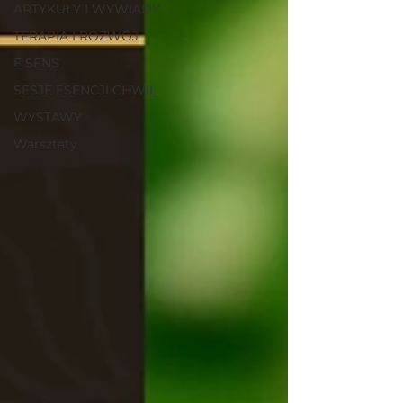
ARTYKUŁY I WYWIADY
TERAPIA I ROZWÓJ
E SENS
SESJE ESENCJI CHWIL
WYSTAWY
Warsztaty