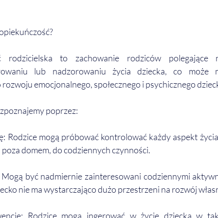
dopiekuńczość?
 rodzicielska to zachowanie rodziców polegające 
erowaniu lub nadzorowaniu życia dziecka, co może m
 rozwoju emocjonalnego, społecznego i psychicznego dziec
ozpoznajemy poprzez:
: Rodzice mogą próbować kontrolować każdy aspekt życia d
ci poza domem, do codziennych czynności.
Mogą być nadmiernie zainteresowani codziennymi aktywno
ziecko nie ma wystarczająco dużo przestrzeni na rozwój własn
ncję: Rodzice mogą ingerować w życie dziecka w taki