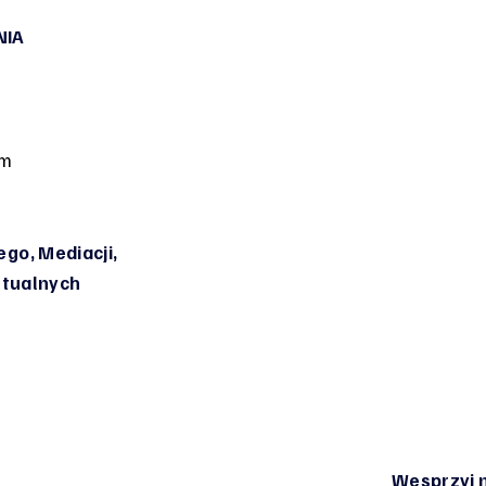
NIA
om
go, Mediacji,
irtualnych
Wesprzyj n