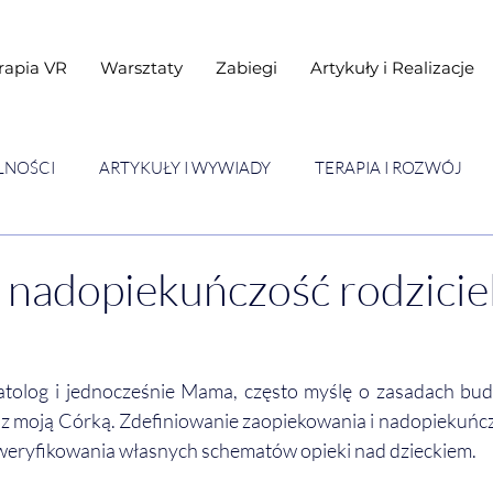
rapia VR
Warsztaty
Zabiegi
Artykuły i Realizacje
LNOŚCI
ARTYKUŁY I WYWIADY
TERAPIA I ROZWÓJ
STAWY
Warsztaty
 nadopiekuńczość rodzicie
tolog i jednocześnie Mama, często myślę o zasadach bud
acji z moją Córką. Zdefiniowanie zaopiekowania i nadopiekuńc
weryfikowania własnych schematów opieki nad dzieckiem. 