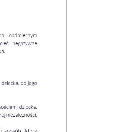
na nadmiernym 
ieć negatywne 
ka.
ziecka, od jego 
ściami dziecka, 
ej niezależności.
 sposób, który 