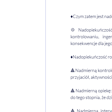
♦️Czym zatem jest na
💠Nadopiekuńczość
kontrolowaniu, ing
konsekwencje dla jego
♦️Nadopiekuńczość r
🔺Nadmierną kontrolę
przyjaciół, aktywnoś
🔺Nadmierną opiekę: 
do tego stopnia, że d
🔺Nadmierną interwe