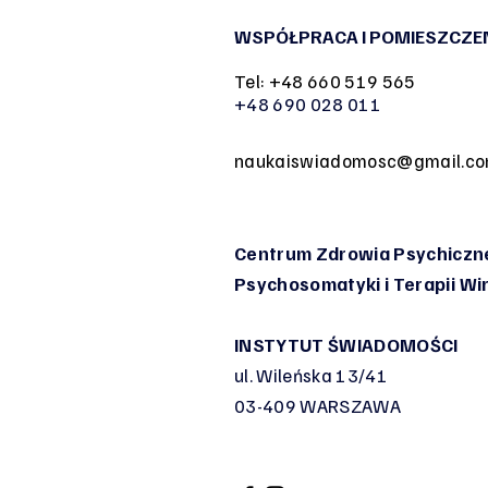
WSPÓŁPRACA I POMIESZCZE
Tel: +48 660 519 565
+48 690 028 011
naukaiswiadomosc@gmail.c
Centrum Zdrowia Psychiczne
Psychosomatyki
i Terapii W
INSTYTUT ŚWIADOMOŚCI
ul. Wileńska 13/41
03-409 WARSZAWA