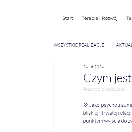
Start
Terapie i Rozwój
Te
WSZYSTKIE REALIZACJE
AKTUA
24 lut 2024
SESJE ESENCJI CHWIL
WY
Czym jest
#nadopiekuńczość
💠Jako psychotrauma
bliskiej i trwałej rel
punktem wyjścia do z