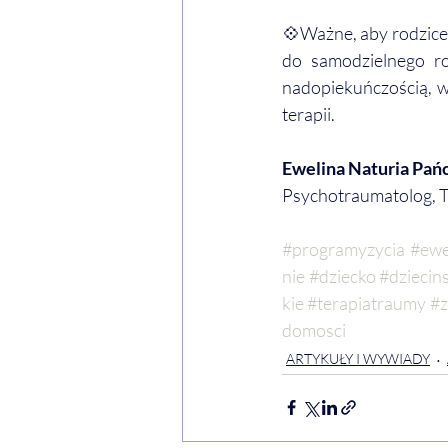
💠Ważne, aby rodzice
do samodzielnego r
nadopiekuńczością, w
terapii.
Ewelina Naturia Pań
Psychotraumatolog, 
#programyzycia
#ewe
nie
#dziecko
#dziecin
kie
#terapiatraumy
#z
domosci
ARTYKUŁY I WYWIADY