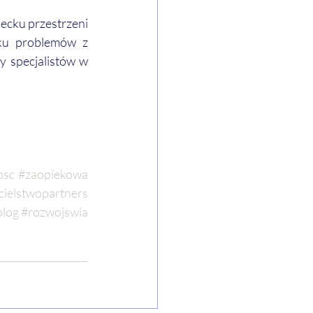
cku przestrzeni 
ku problemów z 
 specjalistów w 
osc
#zaopiekowa
cielstwopartners
olog
#rozwojswia