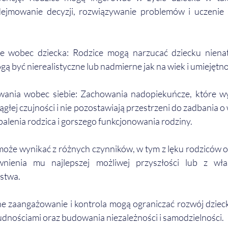
ejmowanie decyzji, rozwiązywanie problemów i uczenie s
 wobec dziecka: Rodzice mogą narzucać dziecku nienatu
ą być nierealistyczne lub nadmierne jak na wiek i umiejętno
ania wobec siebie: Zachowania nadopiekuńcze, które wyn
ągłej czujności i nie pozostawiają przestrzeni do zadbania o
alenia rodzica i gorszego funkcjonowania rodziny. 
że wynikać z różnych czynników, w tym z lęku rodziców o
wnienia mu najlepszej możliwej przyszłości lub z wła
stwa. 
 zaangażowanie i kontrola mogą ograniczać rozwój dziecka
rudnościami oraz budowania niezależności i samodzielności.