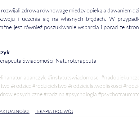
 rozwijali zdrową równowagę między opieką a dawaniem dzie
ozwoju i uczenia się na własnych błędach. W przypad
ażne jest również poszukiwanie wsparcia i porad ze strony
czyk
Terapeuta Świadomości, Naturoterapeuta
linanaturiapanczyk
#instytutswiadomosci
#nadopiekuncz
stwo
#rodzice
#rodzicielstwo
#rodzicielstwobliskosci
#rodzi
drowiepsychiczne
#rodzina
#psychologia
#psychotraumat
AKTUALNOŚCI
TERAPIA I ROZWÓJ