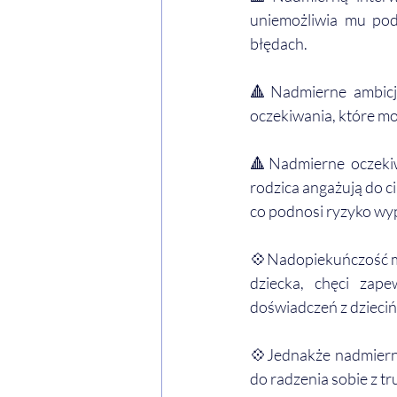
uniemożliwia mu pod
błędach.
🔺Nadmierne ambicje
oczekiwania, które mog
🔺Nadmierne oczekiw
rodzica angażują do ci
co podnosi ryzyko wyp
💠Nadopiekuńczość mo
dziecka, chęci zape
doświadczeń z dzieciń
💠Jednakże nadmierne
do radzenia sobie z t