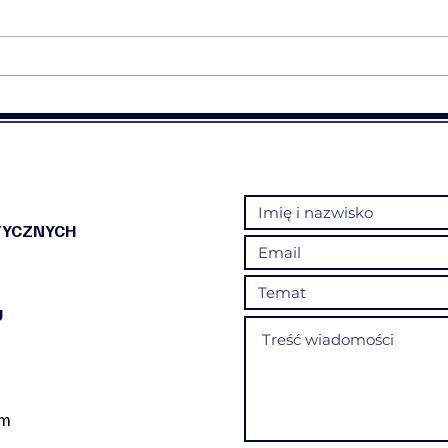
❤️Rekomendacja warsztatów
💠❤️
Mapa Narcyzmu💠❤️
Trau
TYCZNYCH
U
om