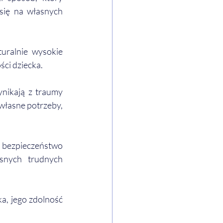
ię na własnych 
ralnie wysokie 
ści dziecka.
ikają z traumy 
 własne potrzeby, 
 bezpieczeństwo 
snych trudnych 
, jego zdolność 