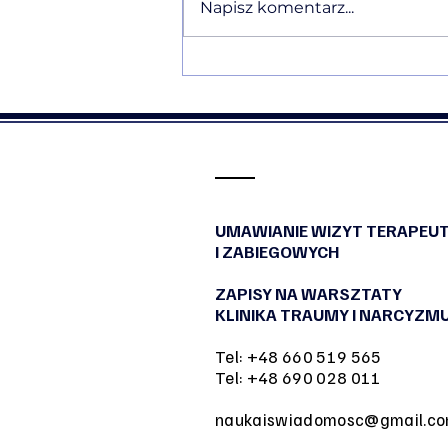
Napisz komentarz...
Ewelina Naturia Pańczyk w
komentarzu eksperckim o
Traumie Straty i ałobie po
niewybranym życiu dla
NaTemat
UMAWIANIE WIZYT TERAPEU
I ZABIEGOWYCH
ZAPISY NA WARSZTATY
KLINIKA TRAUMY I NARCYZM
Tel: +48 660 519 565
Tel: +48 690 028 011
naukaiswiadomosc@gmail.c