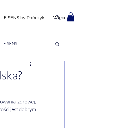
E SENS by Pańczyk
Więcej
E SENS
lska?
owania zdrowej, 
zości jest dobrym 