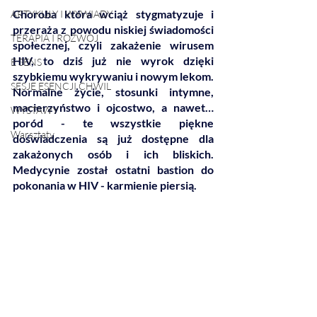
Choroba która wciąż stygmatyzuje i 
ARTYKUŁY I WYWIADY
przeraża z powodu niskiej świadomości 
TERAPIA I ROZWÓJ
społecznej, czyli zakażenie wirusem 
HIV, to dziś już nie wyrok dzięki 
E SENS
szybkiemu wykrywaniu i nowym lekom. 
SESJE ESENCJI CHWIL
Normalne życie, stosunki intymne, 
macierzyństwo i ojcostwo, a nawet… 
WYSTAWY
poród - te wszystkie piękne 
Warsztaty
doświadczenia są już dostępne dla 
zakażonych osób i ich bliskich. 
Medycynie został ostatni bastion do 
pokonania w HIV - karmienie piersią.