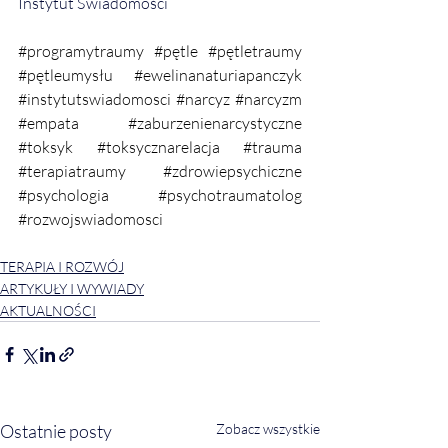
Instytut Świadomości
#programytraumy
#pętle
#pętletraumy
#pętleumysłu
#ewelinanaturiapanczyk
#instytutswiadomosci
#narcyz
#narcyzm
#empata
#zaburzenienarcystyczne
#toksyk
#toksycznarelacja
#trauma
#terapiatraumy
#zdrowiepsychiczne
#psychologia
#psychotraumatolog
#rozwojswiadomosci
TERAPIA I ROZWÓJ
ARTYKUŁY I WYWIADY
AKTUALNOŚCI
Ostatnie posty
Zobacz wszystkie