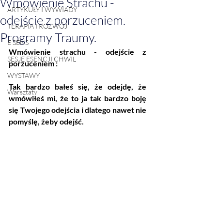
Wmówienie Strachu -
ARTYKUŁY I WYWIADY
odejście z porzuceniem.
TERAPIA I ROZWÓJ
Programy Traumy.
E SENS
Wmówienie strachu - odejście z 
SESJE ESENCJI CHWIL
porzuceniem :
WYSTAWY
Tak bardzo bałeś się, że odejdę, że 
Warsztaty
wmówiłeś mi, że to ja tak bardzo boję 
się Twojego odejścia i dlatego nawet nie 
pomyślę, żeby odejść. 