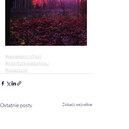
#sesjeesencjichwil
#instytutswiadomosci
#iqpanczyk
Ostatnie posty
Zobacz wszystkie