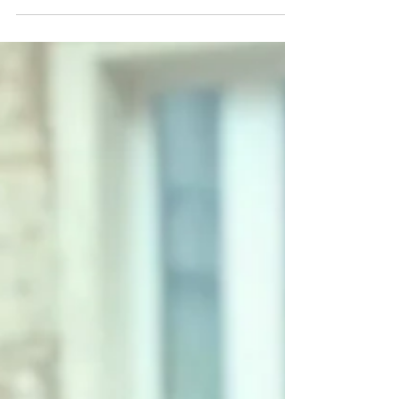
Dzień Taty, dla wszystkich Ojców, którzy są lub
nadal są w sercach. Ewelina Naturia Pańczyk