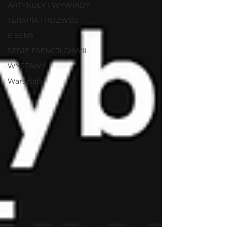
ARTYKUŁY I WYWIADY
TERAPIA I ROZWÓJ
E SENS
SESJE ESENCJI CHWIL
WYSTAWY
Warsztaty