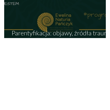
Parentyfikacja: objawy, źródła traum 
e
wpływ na dorosłe życie