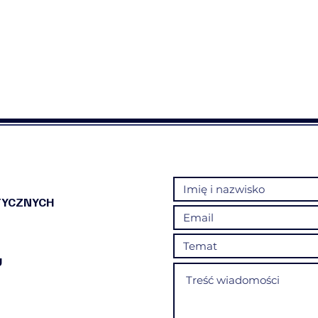
TYCZNYCH
U