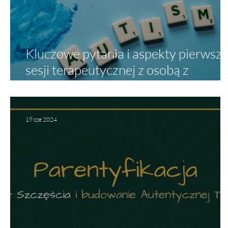
Kluczowe pytania i aspekty pierwsze
sesji terapeutycznej z osobą z
autyzmem i jej rodziną
19 cze 2024