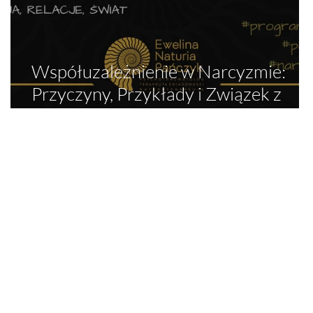
Współuzależnienie w Narcyzmie:
i
Przyczyny, Przykłady i Związek z
Syndromem Sztokholmskim