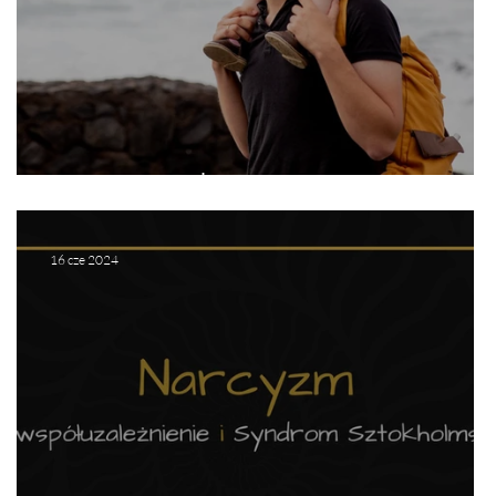
Rola Taty w Życiu Dziecka
16 cze 2024