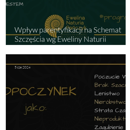
Wpływ parentyfikacji na Schemat
Szczęścia wg Eweliny Naturii
Pańczyk. Parentyfikacja a budowani
autentycznej tożsamości
5 cze 2024