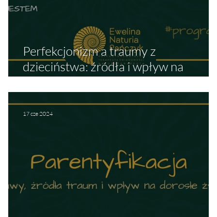
j
Perfekcjonizm a traumy z
dzieciństwa: źródła i wpływ na
budowanie tożsamości
17 cze 2024