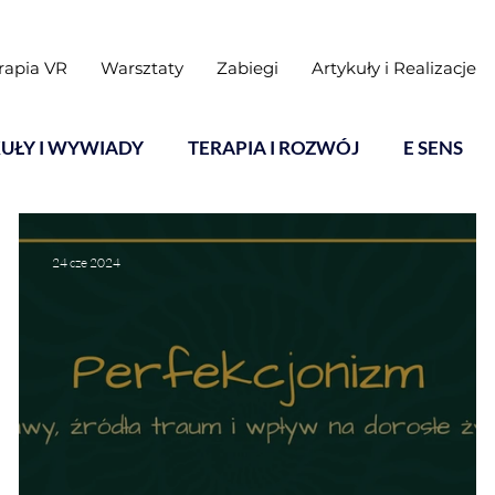
rapia VR
Warsztaty
Zabiegi
Artykuły i Realizacje
UŁY I WYWIADY
TERAPIA I ROZWÓJ
E SENS
24 cze 2024