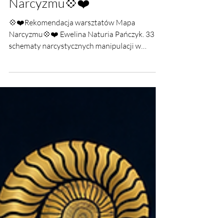
❤️Rekomendacja
warsztatów Mapa
Narcyzmu💠❤️
💠❤️Rekomendacja warsztatów Mapa
Narcyzmu💠❤️ Ewelina Naturia Pańczyk. 33
schematy narcystycznych manipulacji w
praktyce.