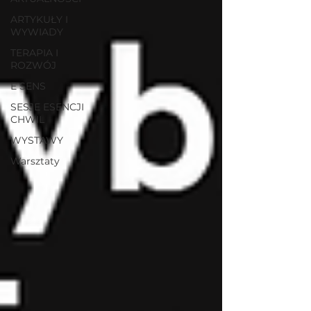
ARTYKUŁY I
WYWIADY
TERAPIA I
ROZWÓJ
E SENS
SESJE ESENCJI
CHWIL
WYSTAWY
Warsztaty