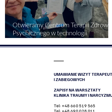
Otwieramy Centrum Terapii Zdrowi
Psychicznego w technologii
wirtualnej rzeczywistości (VR)!
UMAWIANIE WIZYT TERAPEU
I ZABIEGOWYCH
ZAPISY NA WARSZTATY
KLINIKA TRAUMY I NARCYZM
Tel: +48 660 519 565
Tel: +48 690 028 011