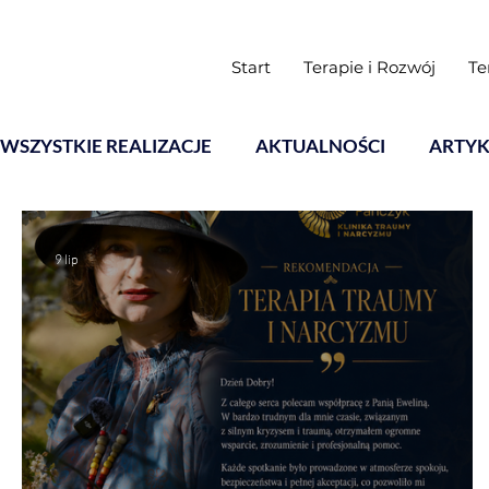
Start
Terapie i Rozwój
Te
WSZYSTKIE REALIZACJE
AKTUALNOŚCI
ARTYK
Warsztaty
9 lip