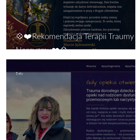
💠❤️Rekomendacja Terapii Traumy i
Narcyzmu❤️💠
5 sty