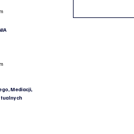
om
NIA
om
go, Mediacji,
irtualnych