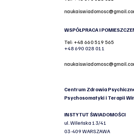
naukaiswiadomosc@gmail.c
WSPÓŁPRACA I POMIESZCZE
Tel: +48 660 519 565
+48 690 028 011
naukaiswiadomosc@gmail.c
Centrum Zdrowia Psychiczne
Psychosomatyki
i Terapii W
INSTYTUT ŚWIADOMOŚCI
ul. Wileńska 13/41
03-409 WARSZAWA