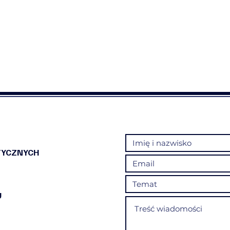
a
TYCZNYCH
U