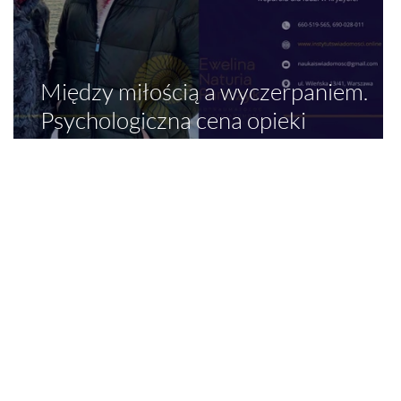
Między miłością a wyczerpaniem.
Psychologiczna cena opieki
długoterminowej nad starzejącym si
rodzicem