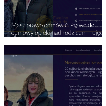
Masz prawo odmówić. Prawo do
odmowy opieki nad rodzicem – ujęci
psychologii traumy, etyki i zdrowia
psychicznego
4 sty