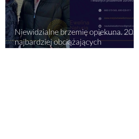
Niewidzialne brzemię opiekuna. 20
najbardziej obciążających
doświadczeń opiekunów rodzinnych
– ujęcie psychotraumatologiczne i
psychogeriatryczne