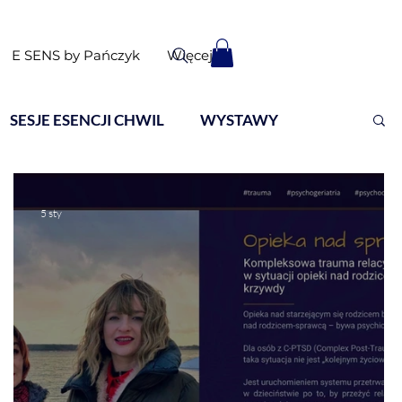
E SENS by Pańczyk
Więcej
SESJE ESENCJI CHWIL
WYSTAWY
5 sty