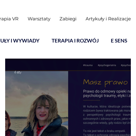
rapia VR
Warsztaty
Zabiegi
Artykuły i Realizacje
UŁY I WYWIADY
TERAPIA I ROZWÓJ
E SENS
6 sty