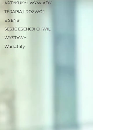
ARTYKUŁY I WYWIADY
TERAPIA I ROZWÓJ
E SENS
SESJE ESENCJI CHWIL
WYSTAWY
Warsztaty