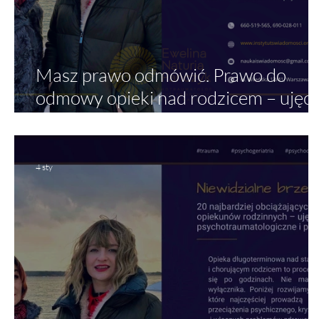
Masz prawo odmówić. Prawo do
odmowy opieki nad rodzicem – ujęci
psychologii traumy, etyki i zdrowia
psychicznego
4 sty