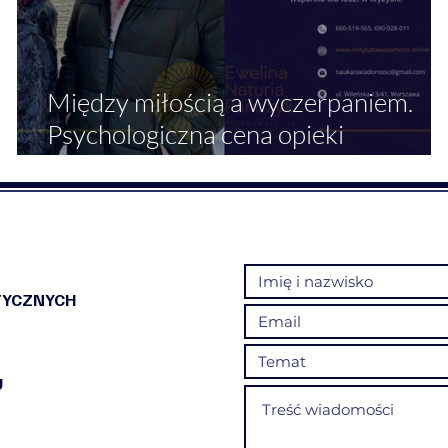
Między miłością a wyczerpaniem.
Psychologiczna cena opieki
długoterminowej nad starzejącym si
rodzicem
TYCZNYCH
U