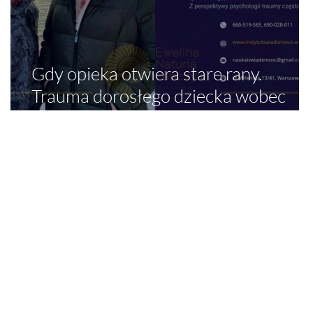
Gdy opieka otwiera stare rany.
Trauma dorosłego dziecka wobec
konieczności opieki nad rodzicem
dysfunkcyjnym, przemocowym lub
narcystycznym