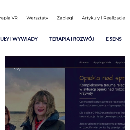
rapia VR
Warsztaty
Zabiegi
Artykuły i Realizacje
UŁY I WYWIADY
TERAPIA I ROZWÓJ
E SENS
5 sty