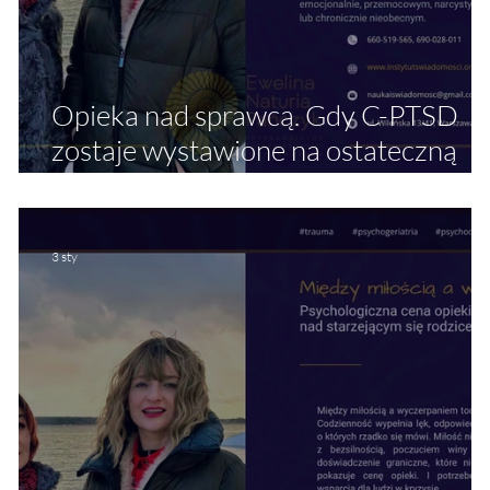
Opieka nad sprawcą. Gdy C-PTSD
e
zostaje wystawione na ostateczną
próbę. Kompleksowa trauma
relacyjna (C-PTSD) w sytuacji opieki
nad rodzicem, który był źródłem
3 sty
krzywdy