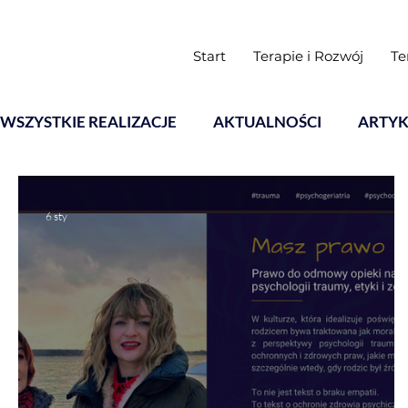
Start
Terapie i Rozwój
Te
WSZYSTKIE REALIZACJE
AKTUALNOŚCI
ARTYK
Warsztaty
6 sty