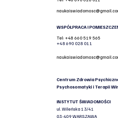
naukaiswiadomosc@gmail.c
WSPÓŁPRACA I POMIESZCZE
Tel: +48 660 519 565
+48 690 028 011
naukaiswiadomosc@gmail.c
Centrum Zdrowia Psychiczne
Psychosomatyki
i Terapii W
INSTYTUT ŚWIADOMOŚCI
ul. Wileńska 13/41
03-409 WARSZAWA