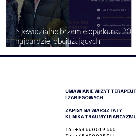
Niewidzialne brzemię opiekuna. 20
najbardziej obciążających
doświadczeń opiekunów rodzinnych
– ujęcie psychotraumatologiczne i
psychogeriatryczne
UMAWIANIE WIZYT TERAPEU
I ZABIEGOWYCH
ZAPISY NA WARSZTATY
KLINIKA TRAUMY I NARCYZM
Tel: +48 660 519 565
Tel: +48 690 028 011