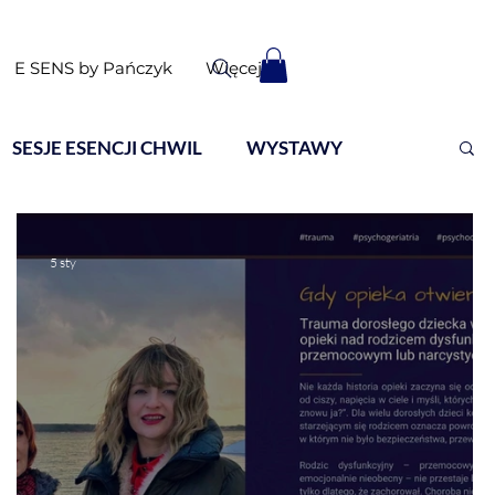
E SENS by Pańczyk
Więcej
SESJE ESENCJI CHWIL
WYSTAWY
5 sty