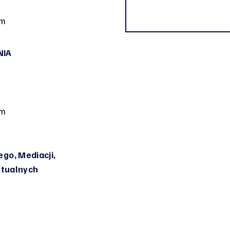
om
NIA
om
go, Mediacji,
irtualnych