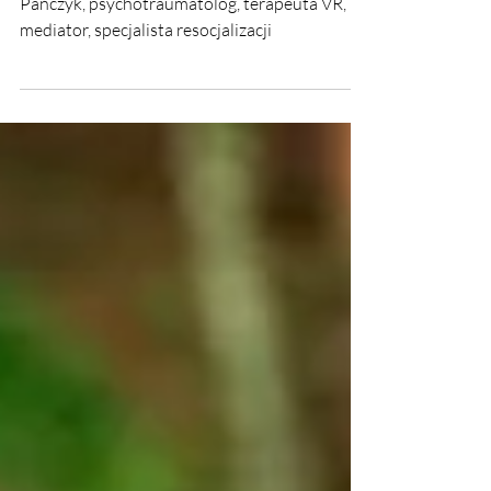
💠❤️Rekomendacja❤️💠 Ewelina Naturia
Pańczyk, psychotraumatolog, terapeuta VR,
mediator, specjalista resocjalizacji