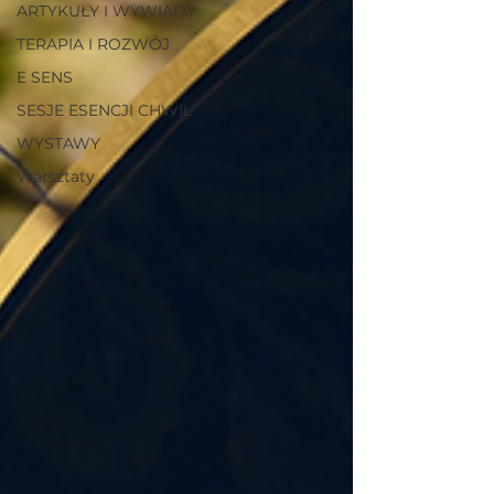
ARTYKUŁY I WYWIADY
TERAPIA I ROZWÓJ
E SENS
SESJE ESENCJI CHWIL
WYSTAWY
Warsztaty