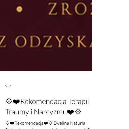
9 lip
💠❤️Rekomendacja Terapii
Traumy i Narcyzmu❤️💠