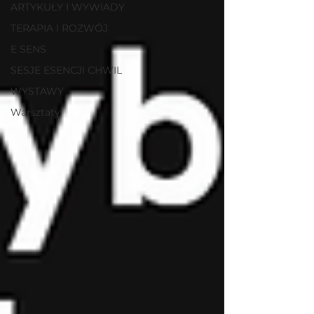
ARTYKUŁY I WYWIADY
TERAPIA I ROZWÓJ
E SENS
SESJE ESENCJI CHWIL
WYSTAWY
Warsztaty