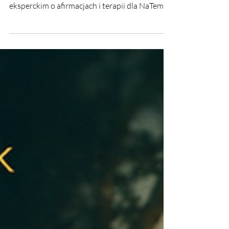
manipulacji dla NaTemat
Ewelina Naturia Pańczyk w komentarzu
eksperckim o afirmacjach i terapii dla NaTemat.