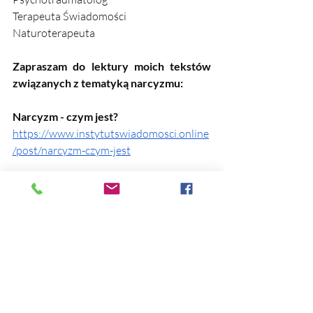
Terapeuta Świadomości
Naturoterapeuta
Zapraszam do lektury moich tekstów 
związanych z tematyką narcyzmu:
Narcyzm - czym jest?
https://www.instytutswiadomosci.online
/post/narcyzm-czym-jest
Pętla narcystyczna - wmówienie 
strachu. Odejście z porzuceniem
https://www.instytutswiadomosci.online
/post/p%C4%99tla-narcystyczna-
wm%C3%B3wienie-strachu-
odej%C5%9Bcie-z-porzuceniem-
programy-traumy