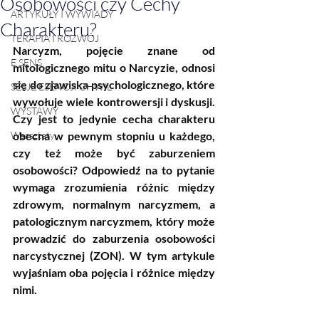
Osobowości czy Cechy
ARTYKUŁY I WYWIADY
Charakteru?
TERAPIA I ROZWÓJ
Narcyzm, pojęcie znane od 
E SENS
mitologicznego mitu o Narcyzie, odnosi 
się do zjawiska psychologicznego, które 
SESJE ESENCJI CHWIL
wywołuje wiele kontrowersji i dyskusji. 
WYSTAWY
Czy jest to jedynie cecha charakteru 
Warsztaty
obecna w pewnym stopniu u każdego, 
czy też może być zaburzeniem 
osobowości? Odpowiedź na to pytanie 
wymaga zrozumienia różnic między 
zdrowym, normalnym narcyzmem, a 
patologicznym narcyzmem, który może 
prowadzić do zaburzenia osobowości 
narcystycznej (ZON). W tym artykule 
wyjaśniam oba pojęcia i różnice między 
nimi.