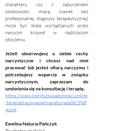
charakteru czy z zaburzeniem 
osobowości, miarą (nawet bez 
profesjonalnej diagnozy terapeutycznej) 
może być skala wyrządzanych przez 
narcyzm krzywd w najbliższym 
otoczeniu. 
Jeżeli obserwujesz u siebie cechy 
narcystyczne i chcesz nad nimi 
pracować lub jesteś ofiarą narcyzmu i 
potrzebujesz wsparcia w związku 
narcystycznym, zapraszam do 
umówienia się na konsultację i terapię,
https://www.instytutswiadomosci.online
/terapiatraumyewelinanaturiapa%C5%8
4czyk
Ewelina Naturia Pańczyk
Psychotraumatolog