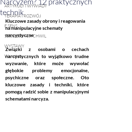
Narcyzem? 12 praktycznych
ARTYKUŁY I WYWIADY
technik
TERAPIA I ROZWÓJ
Kluczowe zasady obrony i reagowania 
E SENS
na manipulacyjne schematy 
narcystyczne
SESJE ESENCJI CHWIL
WYSTAWY
Związki z osobami o cechach 
Warsztaty
narcystycznych to wyjątkowo trudne 
wyzwanie, które może wywołać 
głębokie problemy emocjonalne, 
psychiczne oraz społeczne. Oto 
kluczowe zasady i techniki, które 
pomogą radzić sobie z manipulacyjnymi 
schematami narcyza.