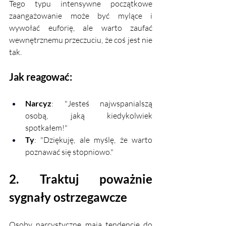
Tego typu intensywne początkowe 
zaangażowanie może być mylące i 
wywołać euforię, ale warto zaufać 
wewnętrznemu przeczuciu, że coś jest nie 
tak.
Jak reagować:
Narcyz
: "Jesteś najwspanialszą 
osobą, jaką kiedykolwiek 
spotkałem!"
Ty
: "Dziękuję, ale myślę, że warto 
poznawać się stopniowo."
2. Traktuj poważnie 
sygnały ostrzegawcze
Osoby narcystyczne mają tendencję do 