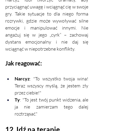
przyciągnąć uwagę i wciągnąć cię w swoje 
gry. Takie sytuacje to dla niego forma 
rozrywki, gdzie może wywoływać silne 
emocje i manipulować innymi. Nie 
angażuj się w jego „cyrk” – zachowaj 
dystans emocjonalny i nie daj się 
wciągnąć w niepotrzebne konflikty.
Jak reagować:
Narcyz
: "To wszystko twoja wina! 
Teraz wszyscy myślą, że jestem zły 
przez ciebie!"
Ty
: "To jest twój punkt widzenia, ale 
ja nie zamierzam tego dalej 
roztrząsać."
12. Idź na terapię