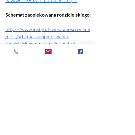
nawi%C4%85zaniu-do-idei-nrc-prc
Schemat zaopiekowana rodzicielskiego:
https://www.instytutswiadomosci.online
/post/schemat-zaopiekowania-
rodzicielskiego-wg-eweliny-naturii-
pa%C5%84czyk
Rodzicielstwo partnerstwa:
https://www.instytutswiadomosci.online
/post/rodzicielstwo-jako-partnerstwo-
rodzica-z-dzieckiem-programy-
%C5%BCycia-w-rodzicielstwie
Relacja narcystyczna: charakterystyka 
związku z osobą narcystyczną
https://www.instytutswiadomosci.online